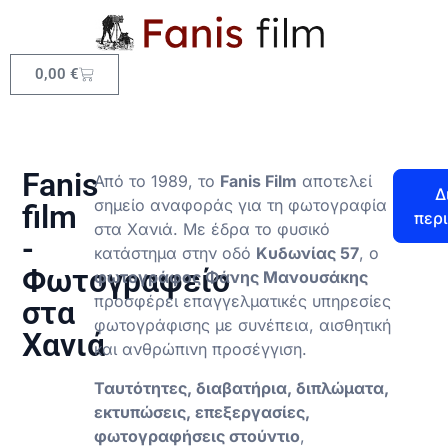
0,00
€
Fanis
Από το 1989, το
Fanis Film
αποτελεί
Δ
σημείο αναφοράς για τη φωτογραφία
film
περι
στα Χανιά. Με έδρα το φυσικό
-
κατάστημα στην οδό
Κυδωνίας 57
, ο
Φωτογραφείο
φωτογράφος Φάνης Μανουσάκης
προσφέρει επαγγελματικές υπηρεσίες
στα
φωτογράφισης με συνέπεια, αισθητική
Χανιά
και ανθρώπινη προσέγγιση.
Ταυτότητες, διαβατήρια, διπλώματα,
εκτυπώσεις, επεξεργασίες,
φωτογραφήσεις στούντιο
,